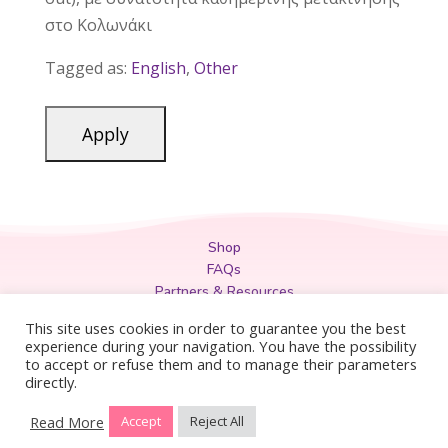
στο Κολωνάκι
Tagged as:
English
,
Other
Shop
FAQs
Partners & Resources
Privacy Policy
This site uses cookies in order to guarantee you the best
Legal
experience during your navigation. You have the possibility
to accept or refuse them and to manage their parameters
Terms & Conditions
directly.
Read More
Accept
Reject All