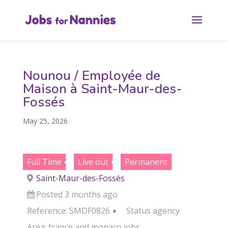
Nounou / Employée de
Maison à Saint-Maur-des-
Fossés
May 25, 2026
Full Time
Live out
Permanent
Saint-Maur-des-Fossés
Posted 3 months ago
Reference: SMDF0826
Status
agency
Area:
france and monaco jobs