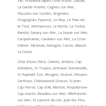
Var, Provence-Alpes-Côte-d’Azur, Gassin,
La Garde-Freinet, Cagnes-sur-Mer,
Flassans-sur-Issoles, Brignoles,
Draguignan, Fayence, Le Muy, Le Plan-de-
la-Tour, Montauroux, La Motte, La Turbie,
Bandol, Sanary-sur-Mer, La Seyne-sur-Mer,
Carqueiranne, Cavalaire-sur-Mer, La Croix-
Valmer, Miramas, Aubagne, Cassis, Allauch,
La Ciotat
Côte d’Azur (Nice, Cannes, Antibes, Cap
d’Antibes, St Tropez, Grimaud, Ramatuelle,
St Raphaël, Eze, Mougins, Grasse, Mouans-
Sarthoux, Châteauneuf-Grasse, St Jean-
Cap-Ferrat, Cap d’Ail, Menton, Roquebrune-
Cap-martin, Beaulieu-sur-Mer, Villefranche-
sur-Mer, St Laurent-du-Var, Juan-les-Pins,