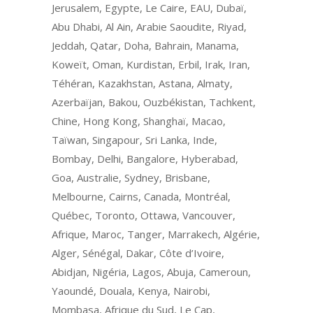
Jerusalem, Egypte, Le Caire, EAU, Dubaï,
Abu Dhabi, Al Ain, Arabie Saoudite, Riyad,
Jeddah, Qatar, Doha, Bahrain, Manama,
Koweït, Oman, Kurdistan, Erbil, Irak, Iran,
Téhéran, Kazakhstan, Astana, Almaty,
Azerbaïjan, Bakou, Ouzbékistan, Tachkent,
Chine, Hong Kong, Shanghaï, Macao,
Taïwan, Singapour, Sri Lanka, Inde,
Bombay, Delhi, Bangalore, Hyberabad,
Goa, Australie, Sydney, Brisbane,
Melbourne, Cairns, Canada, Montréal,
Québec, Toronto, Ottawa, Vancouver,
Afrique, Maroc, Tanger, Marrakech, Algérie,
Alger, Sénégal, Dakar, Côte d’Ivoire,
Abidjan, Nigéria, Lagos, Abuja, Cameroun,
Yaoundé, Douala, Kenya, Nairobi,
Mombasa, Afrique du Sud, Le Cap,